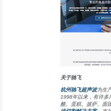
关于驰飞
杭州驰飞超声波
为生
1998年以来，有许
酪、蛋糕、披萨、面