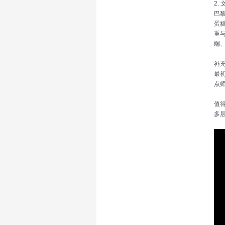
2.
巴黎
蛋
重
端
补
最初
点
值
多