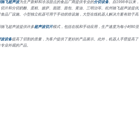
州驰飞超声波
为生产新鲜和冷冻甜点的食品厂商提供专业的
分切设备
。自1998年以
、切片和分切奶酪、蛋糕、披萨、面团、面包、黄油、三明治等。杭州驰飞超声波提供
量食品厂设施。小型独立机器可用于手动烘焙设施，大型在线机器人解决方案有助于高
州驰飞超声波提供许多
超声波切片
模式，包括在线和手动应用，生产速度为每小时80至1
声波设备
提高了切割的质量，为客户提供了更好的产品展示。此外，机器人手臂提高了
出专业外观的产品。