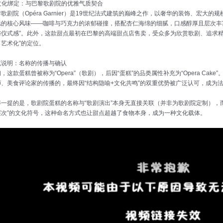
 文化绑定：与巴黎歌剧院的优雅气质契合
歌剧院（Opéra Garnier）是19世纪法式建筑的巅峰之作，以奢华的装饰、宏大的
糕的核心风味——咖啡与巧克力的浓郁碰撞，搭配杏仁海绵的细腻，口感醇厚且层次丰
与仪式感”。此外，这款甜点最初在巴黎的高端甜点店售卖，受众多为欣赏歌剧、追求精
、艺术化”的定位。
充说明：名称的传播与确认
，这款蛋糕曾被称为“Opera”（歌剧），后因“蛋糕”的品类属性补充为“Opera Ca
师、美食评论家的传播的，最终因“结构隐喻+文化共鸣”的双重优势被广泛认可，成为
得一提的是，歌剧院蛋糕的名称与“歌剧演出”本身无直接关联（并非为歌剧院定制），而
层次”的文化符号，这种命名方式也让甜点超越了食物本身，成为一种文化载体。