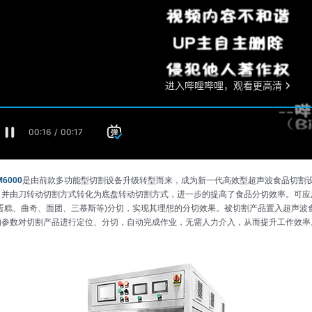
M6000
是由前款多功能型切割设备升级转型而来，成为新一代高效型超声波食品切割设备
，并由刀转动切割方式转化为底盘转动切割方式，进一步的提高了食品分切效率。可应
(蛋糕、曲奇、面团、三慕斯等)分切，实现其理想的分切效果。被切割产品置入超声波
的参数对切割产品进行定位、分切，自动完成作业，无需人力介入，从而提升工作效率