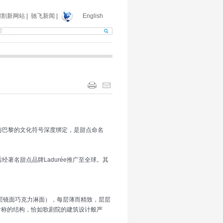
切割新网站
|
驰飞新闻
|
English
时与巴黎的文化符号深度绑定，是甜点命名
，后经著名甜点品牌Ladurée推广至全球。其
1层镜面巧克力淋面），每层薄而精致，层层
对称的结构，恰如歌剧院的建筑设计般严