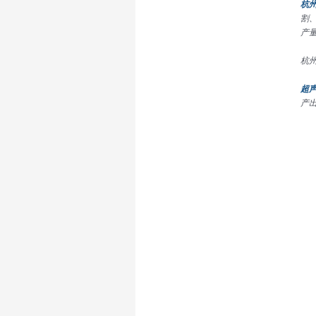
杭
割
产
杭
超
产