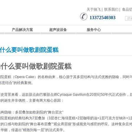
关于驰飞
|
联系我们
|
食品
13372540303
产品解决方案
超声波设备
服务中心
什么要叫做歌剧院蛋糕
为什么要叫做歌剧院蛋糕
剧院蛋糕（Opera Cake）的名称由来，核心源于其多层结构与法式优雅的隐喻，同
形意结合”的经典案例。
史背景来看，这款甜点由巴黎甜点师Cyriaque Gavillon在20世纪50年代正式创作
称的诞生并非偶然，主要有两大核心原因：
 结构隐喻：多层叠加如歌剧院的“舞台层次”
剧院蛋糕的经典结构为7层叠加（3层杏仁海绵蛋糕+2层咖啡奶油+1层巧克力甘纳许+
进的口感与歌剧院的“舞台幕布层叠”“观众席层级”形成视觉与感官的呼应。这种复杂且
、华丽，传递出“精致到每一层”的法式美学。