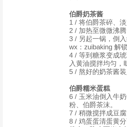
伯爵奶茶酱
1 / 将伯爵茶碎
2 / 加热至微微
3 / 另起一锅，
wx：zuibakin
4 / 等到糖浆变
入黄油搅拌均匀，
5 / 熬好的奶茶
伯爵糯米蛋糕
6 / 玉米油倒入
粉、伯爵茶沫。
7 / 稍微搅拌成
8 / 鸡蛋蛋清蛋