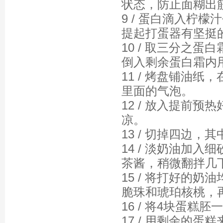
状态，防止面糊出
9 / 蛋白滴入柠
提起打蛋器有坚挺
10 / 取三分之
倒入剩余蛋白霜内
11 / 烤盘铺油
里面的气泡。
12 / 放入提前预
凉。
13 / 切掉四边
14 / 淡奶油加
茶酱，稍微翻拌几
15 / 将打好的
脆珠和琥珀核桃，
16 / 将4块蛋糕
17 / 用剩余的