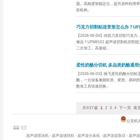
题。高精度智能定位，提升原料利用率
饮机构。
巧克力切割粘连变形怎么办？UFM
【2026-06-04】传统刀具切割巧
修边？UFM8101 超声波切割机切
二次加工。高速稳...
柔性奶酪分切机 多品类奶酪通用
【2026-06-03】驰飞柔性奶酪分
酪，一台设备兼顾软质、硬质、易碎奶
数免工具快速切换...
共937篇
1
2
3
4
下一页
尾
公安机关备
超声波喷涂机
-
超声波缝纫机
-
超声波分条机
-
超声波提取仪
-
超声波