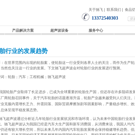
关于驰飞
|
联系我们
|
食品
13372540303
产品解决方案
超声波设备
服务中心
胎行业的发展趋势
要：在世界范围内出现的轮胎案，使轮胎这一行业受到各界人士的关注，而作为生产轮
司当然也关注这一行业的发展。下文驰飞超声波会对轮胎行业的发展进行预测。
键词：轮胎；汽车；工程机械；驰飞超声波
国轮胎产业取得了长足进步，已成为全球重要的轮胎生产国，但还存在许多阻碍发展的
车厂商轮胎召回事件，关于汽车轮胎的话题逐渐升温，轮胎产业越来越受到人们关注。而从
行业克服内需增长乏力、外需回落、国际贸易摩擦加剧等因素影响，产量稳步增长、效
，总体呈现平稳发展态势。
飞超声波通过分析近几年轮胎行业发展状况和市场环境，认为未来中国轮胎行业发展
械。驰飞超声波认为我国已经是汽车大生产国和新车消费国，从消费来说，我国人均汽
费仍还有较大增长空间，所以未来几年内国内汽车轮胎发展将会保持稳健增长趋势。但