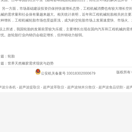
、美国、日本等国的经济不景气都将影响我国轮胎的出口，而经济环境的解决也并非一
另一方面，市场基础建设投资仍保持快速增长态势，
工程机械
消费也有较大增长空
机械的需求量和社会保有量越来越大。相关统计表明，近年和工程机械轮胎相关的主要
这种增长，工程机械轮胎市场也受益匪浅，成为斜交轮胎市场上发展速度快、市场火、
上所述，我国轮胎的发展前景较为乐观，主要增长出现在国内汽车和工程机械的需求
堪忧。故轮胎行业内销仍会稳定增长，但外销动力较弱。
一篇：
轮胎
一篇：
世界天然橡胶需求现状与趋势
版权所有 
公安机关备案号 33018302000679
声波分条机
-
超声波提取仪
-
超声波萃取仪
-
超声波纳米分散仪
-
超声波食品切割
-
超